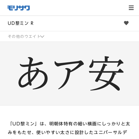
サイト
メ
ニュー
を読み
飛ばし
て本文
へ移動
UD黎ミン R
その他のウエイト
「UD黎ミン」は、明朝体特有の細い横画にしっかりと太
みをもたせ、使いやすい太さに設計したユニバーサルデ