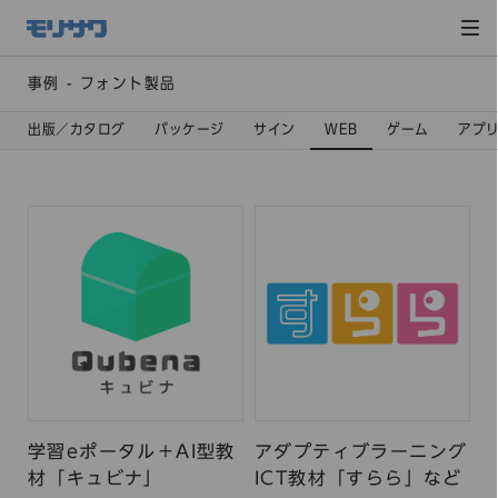
サイト
メ
ニュー
を読み
飛ばし
て本文
へ移動
事例 - フォント製品
出版／カタログ
パッケージ
サイン
WEB
ゲーム
アプ
学習eポータル＋AI型教
アダプティブラーニング
材「キュビナ」
ICT教材「すらら」など