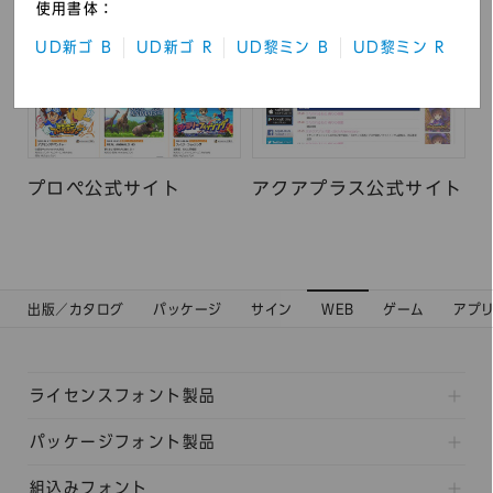
使用書体：
UD新ゴ B
UD新ゴ R
UD黎ミン B
UD黎ミン R
プロペ公式サイト
アクアプラス公式サイト
出版／カタログ
パッケージ
サイン
WEB
ゲーム
アプ
ライセンスフォント製品
パッケージフォント製品
組込みフォント