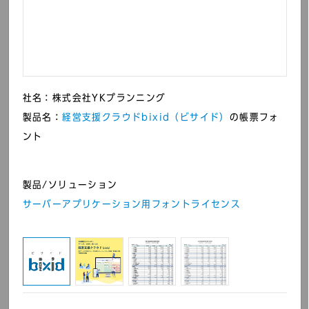
コーポレートサイト・
情報サイト）
ECサイト
社名：株式会社YKプランニング
製品名：
経営支援クラウドbixid（ビサイド）
の帳票フォ
ント
製品/ソリューション
サーバーアプリケーション用フォントライセンス
原デザイン研究所 Web
かうねっと工房 （Web
WORKS branding 蔦
プリントサービス）
屋書店