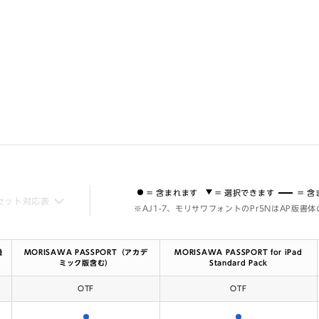
= 含まれます
= 選択できます
= 
セット対応表
※AJ1-7、モリサワフォントのPr5NはAP版書
機
MORISAWA PASSPORT（アカデ
MORISAWA PASSPORT for iPad
ミック版含む）
Standard Pack
OTF
OTF
含まれます
含まれます