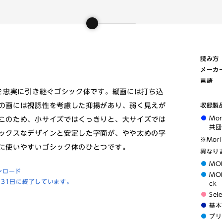
読み方
メーカ
言語
ンを忠実に引き継ぐゴシック体です。縦画には打ち込
の画には視認性を考慮した抑揚があり、弱く見えが
収録製
Mo
このため、小サイズではくっきりと、大サイズでは
共団
ックスなデザインと安定した字面が、やや太めの字
※Mor
に使いやすいゴシック体のひとつです。
異なり
MO
ンロード
MOR
月31日に終了しています。
ck
Sel
基本
プリ