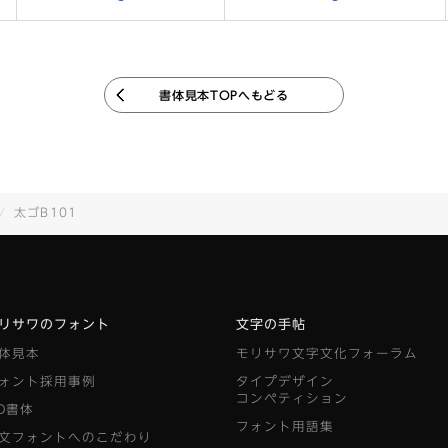
書体見本TOPへもどる
太ゴB101
リサワのフォント
文字の手帖
体見本
モリサワ文字文化フォーラム
ォント採用事例
タイプデザイン
コンペティション
D書体
フォント用語集
文フォントへのこだわり