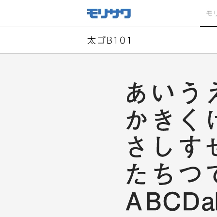
サイト
メ
モ
ニュー
を読み
飛ばし
て本文
へ移動
太ゴB101