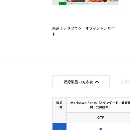
東京ミッドタウン オフィシャルサイ
ト
収録製品の対応表
文字
製品
Morisawa Fonts（スタンダード／教育
一覧
関／公共団体）
OTF
含まれます
-