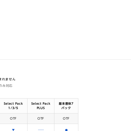
含まれません
体のみ対応
Select Pack
Select Pack
基本書体7
1/3/5
PLUS
パック
OTF
OTF
OTF
選択できます
含まれません
含まれます