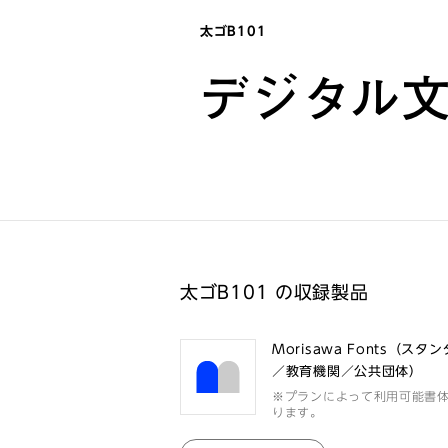
太ゴB101
デジタル
太ゴB101 の収録製品
Morisawa Fonts（スタ
／教育機関／公共団体）
※プランによって利用可能書
ります。