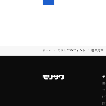
ホーム
モリサワのフォント
書体見本
モ
書
フ
U
欧