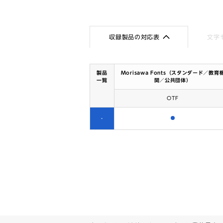
収録製品の対応表
文字
製品
Morisawa Fonts（スタンダード／教育
一覧
関／公共団体）
OTF
含まれます
-