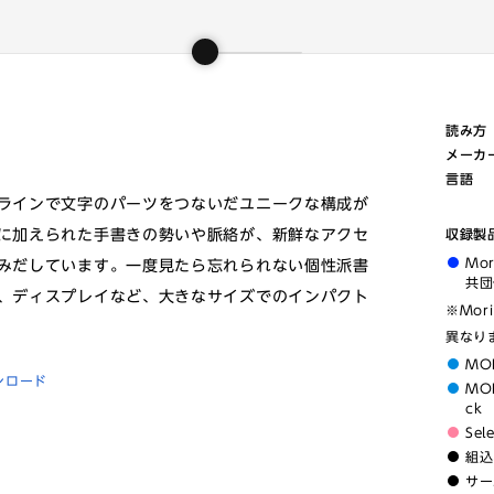
読み方
メーカ
言語
ラインで文字のパーツをつないだユニークな構成が
に加えられた手書きの勢いや脈絡が、新鮮なアクセ
収録製
Mo
みだしています。一度見たら忘れられない個性派書
共団
、ディスプレイなど、大きなサイズでのインパクト
※Mor
異なり
MO
ンロード
MOR
ck
Sel
組込
サー