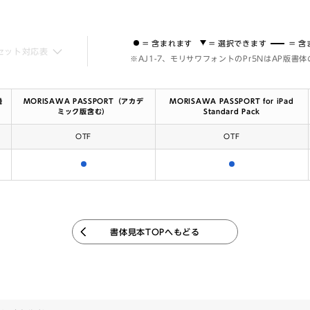
= 含まれます
= 選択できます
= 
セット対応表
※AJ1-7、モリサワフォントのPr5NはAP版書
機
MORISAWA PASSPORT（アカデ
MORISAWA PASSPORT for iPad
ミック版含む）
Standard Pack
OTF
OTF
含まれます
含まれます
書体見本TOPへもどる