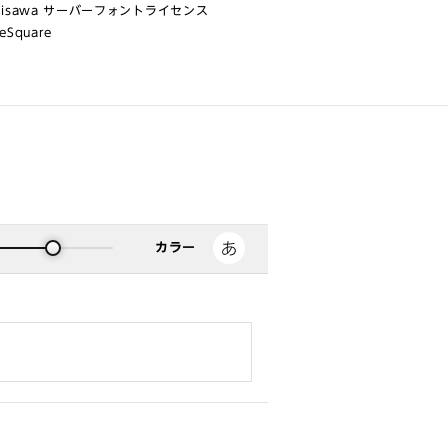
risawa サーバーフォントライセンス
eSquare
カラー