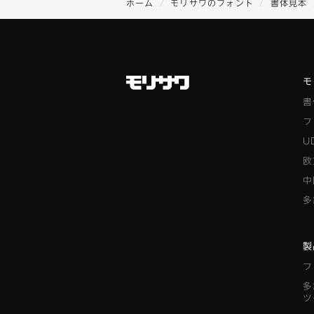
ホーム
モリサワのフォント
書体見本
モ
書
フ
U
欧
中
多
製
フ
多
ツ