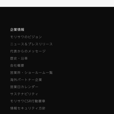
企業情報
モリサワのビジョン
ニュース＆プレスリリース
代表からのメッセージ
歴史・沿革
会社概要
営業所・ショールーム一覧
海外パートナー企業
営業日カレンダー
サステナビリティ
モリサワCSR行動憲章
情報セキュリティ方針