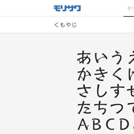
サイト
メ
モ
ニュー
を読み
飛ばし
て本文
へ移動
くもやじ