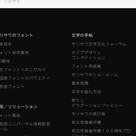
くもやじ
リサワのフォント
文字の手帖
体見本
モリサワ文字文化フォーラム
ォント採用事例
タイプデザイン
コンペティション
D書体
フォント用語集
文フォントへのこだわり
モリサワのショールーム
国語フォントのバラエティ
書体見聞
言語フォント
文字を組む方法
黎ミン
グラデーションファミリー
品／ソリューション
モリサワの発行物
ォント製品
邦文写真植字機
言語ユニバーサル情報配信
ール
邦文写真植字機１００周年プロ