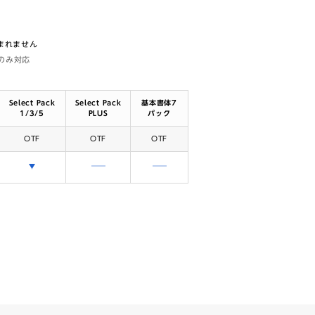
含まれません
体のみ対応
Select Pack
Select Pack
基本書体7
1/3/5
PLUS
パック
OTF
OTF
OTF
選択できます
含まれません
含まれません