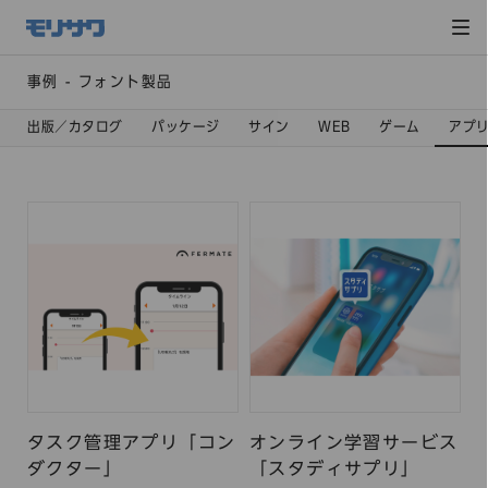
サイト
メ
ニュー
を読み
飛ばし
て本文
へ移動
事例 - フォント製品
出版／カタログ
パッケージ
サイン
WEB
ゲーム
アプ
タスク管理アプリ「コン
オンライン学習サービス
ダクター」
「スタディサプリ」