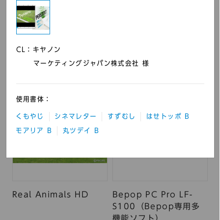
Kocri ハイブリッド黒板
チラシル
CL：キヤノン
アプリ
マーケティングジャパン株式会社 様
使用書体：
くもやじ
シネマレター
すずむし
はせトッポ B
モアリア B
丸ツデイ B
Real Animals HD
Bepop PC Pro LF-
S100（Bepop専用多
機能ソフト）