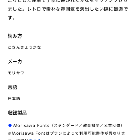
たりとした運筆で丁寧に書かれたかなをマッチングさせ
ました。レトロで素朴な雰囲気を演出したい際に最適で
す。
読み方
こきんきょうかな
メーカ
モリサワ
言語
日本語
収録製品
Morisawa Fonts（スタンダード／教育機関／公共団体）
※Morisawa Fontはプランによって利用可能書体が異なりま