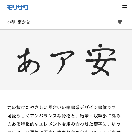
サイト
メ
ニュー
を読み
飛ばし
て本文
へ移動
小琴 京かな
力の抜けたやさしい風合いの筆書系デザイン書体です。
可愛らしくアンバランスな骨格と、始筆・収筆部に丸み
のある特徴的なエレメントを組み合わせた漢字に、ゆっ