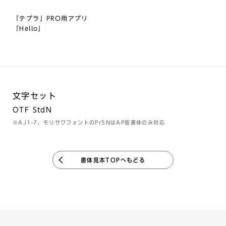
「テプラ」PRO用アプリ
「Hello」
文字セット
OTF StdN
※AJ1-7、モリサワフォントのPr5NはAP版書体のみ対応
書体見本TOPへもどる