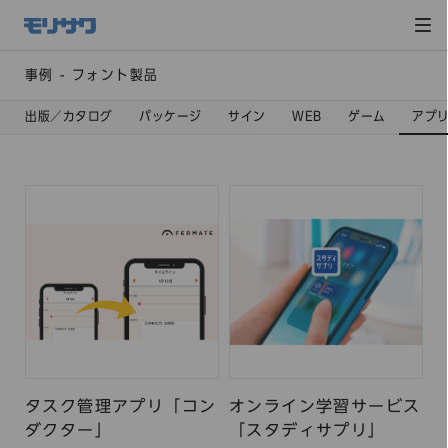
サイト
メ
ニュー
を読み
飛ばし
て本文
へ移動
事例 - フォント製品
出版／カタログ
パッケージ
サイン
WEB
ゲーム
アプ
タスク管理アプリ「コン
オンライン学習サービス
ダクター」
「スタディサプリ」