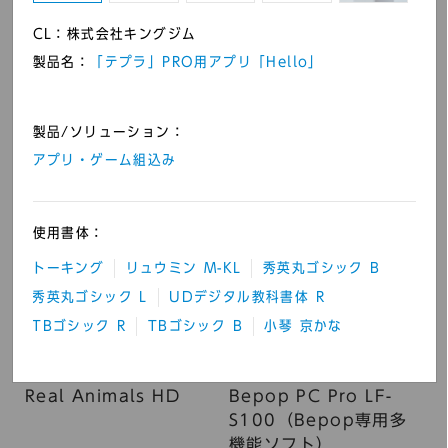
CL：株式会社キングジム
製品名：
「テプラ」PRO用アプリ「Hello」
Kocri ハイブリッド黒板
チラシル
アプリ
製品/ソリューション：
アプリ・ゲーム組込み
使用書体：
トーキング
リュウミン M-KL
秀英丸ゴシック B
秀英丸ゴシック L
UDデジタル教科書体 R
TBゴシック R
TBゴシック B
小琴 京かな
Real Animals HD
Bepop PC Pro LF-
S100（Bepop専用多
機能ソフト）