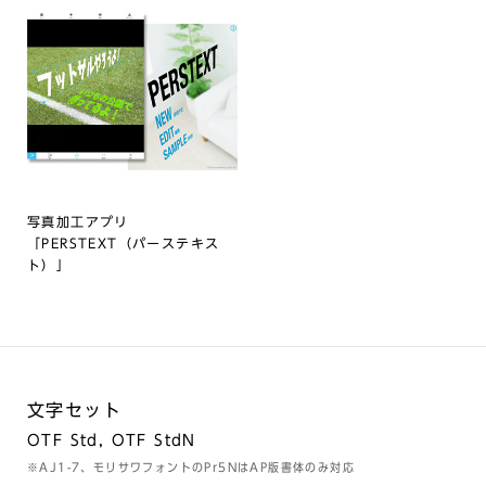
写真加工アプリ
「PERSTEXT（パーステキス
ト）」
文字セット
OTF Std, OTF StdN
※AJ1-7、モリサワフォントのPr5NはAP版書体のみ対応