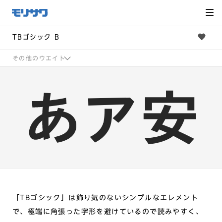
サイト
メ
ニュー
を読み
飛ばし
て本文
へ移動
TBゴシック B
その他のウエイト
「TBゴシック」は飾り気のないシンプルなエレメント
で、極端に角張った字形を避けているので読みやすく、