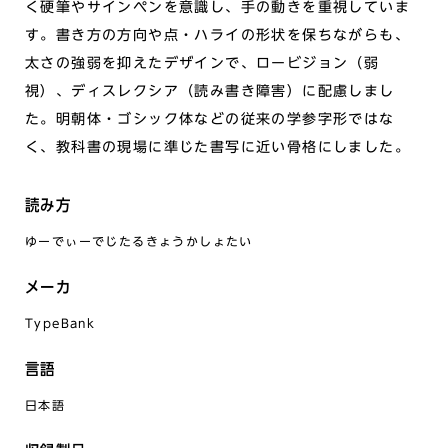
く硬筆やサインペンを意識し、手の動きを重視していま
す。書き方の方向や点・ハライの形状を保ちながらも、
太さの強弱を抑えたデザインで、ロービジョン（弱
視）、ディスレクシア（読み書き障害）に配慮しまし
た。明朝体・ゴシック体などの従来の学参字形ではな
く、教科書の現場に準じた書写に近い骨格にしました。
読み方
ゆーでぃーでじたるきょうかしょたい
メーカ
TypeBank
言語
日本語