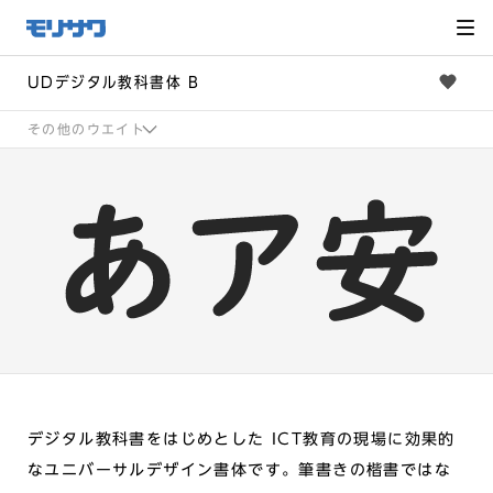
サイト
メ
ニュー
を読み
飛ばし
て本文
へ移動
UDデジタル教科書体 B
その他のウエイト
デジタル教科書をはじめとした ICT教育の現場に効果的
なユニバーサルデザイン書体です。筆書きの楷書ではな