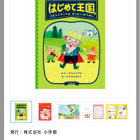
Z会 小学生のための思考
Z会 グレードアップワー
力広がるワーク 入門編
ク 英語
三省堂 例解小学国語辞
三省堂 例解小学漢字辞
発行：株式会社 小学館
典 第八版
典 新装第六版