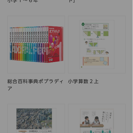
小学１〜６年
ト」
総合百科事典ポプラディ
小学算数２上
ア