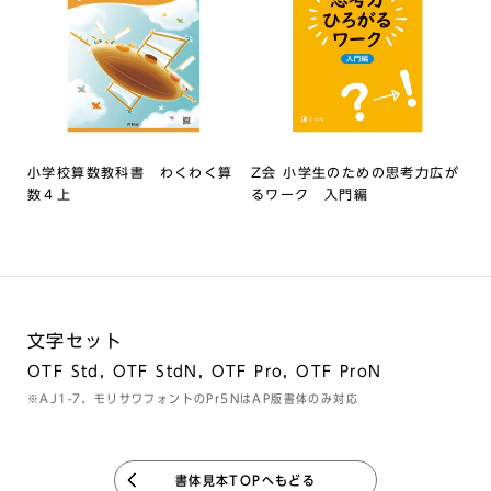
小学校算数教科書 わくわく算
Z会 小学生のための思考力広が
数４上
るワーク 入門編
文字セット
OTF Std, OTF StdN, OTF Pro, OTF ProN
※AJ1-7、モリサワフォントのPr5NはAP版書体のみ対応
書体見本TOPへもどる