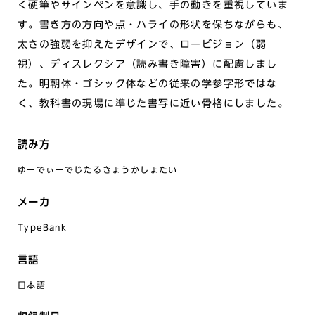
く硬筆やサインペンを意識し、手の動きを重視していま
す。書き方の方向や点・ハライの形状を保ちながらも、
太さの強弱を抑えたデザインで、ロービジョン（弱
視）、ディスレクシア（読み書き障害）に配慮しまし
た。明朝体・ゴシック体などの従来の学参字形ではな
く、教科書の現場に準じた書写に近い骨格にしました。
読み方
ゆーでぃーでじたるきょうかしょたい
メーカ
TypeBank
言語
日本語