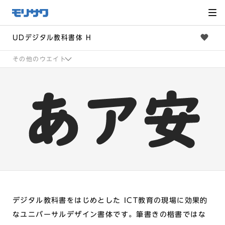
サイト
メ
ニュー
を読み
飛ばし
て本文
へ移動
UDデジタル教科書体 H
その他のウエイト
デジタル教科書をはじめとした ICT教育の現場に効果的
なユニバーサルデザイン書体です。筆書きの楷書ではな