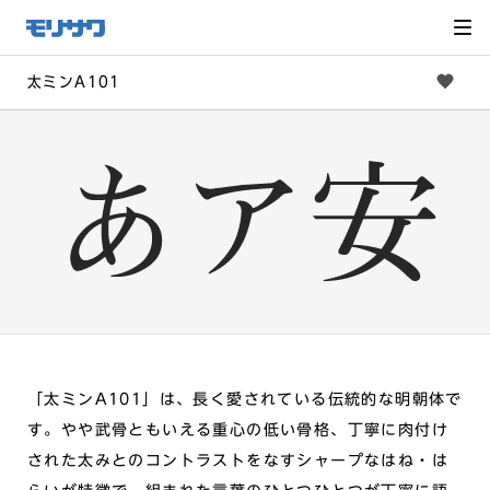
サイト
メ
ニュー
を読み
飛ばし
て本文
へ移動
太ミンA101
「太ミンA101」は、長く愛されている伝統的な明朝体で
す。やや武骨ともいえる重心の低い骨格、丁寧に肉付け
された太みとのコントラストをなすシャープなはね・は