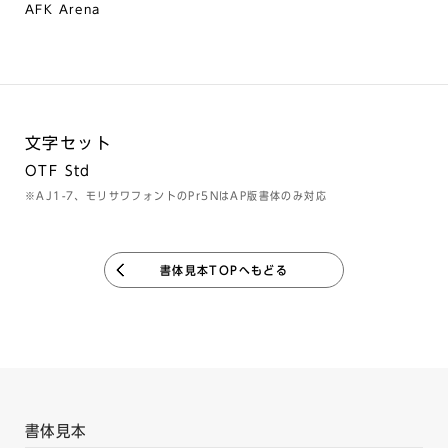
AFK Arena
文字セット
OTF Std
※AJ1-7、モリサワフォントのPr5NはAP版書体のみ対応
書体見本TOPへもどる
書体見本