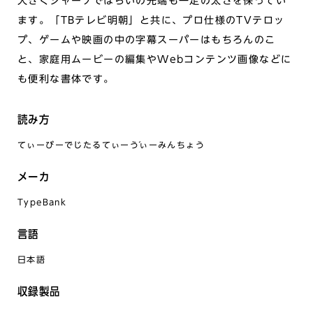
大きくシャープではらいの先端も一定の太さを保ってい
ます。「TBテレビ明朝」と共に、プロ仕様のTVテロッ
プ、ゲームや映画の中の字幕スーパーはもちろんのこ
と、家庭用ムービーの編集やWebコンテンツ画像などに
も便利な書体です。
読み方
てぃーびーでじたるてぃーゔぃーみんちょう
メーカ
TypeBank
言語
日本語
収録製品