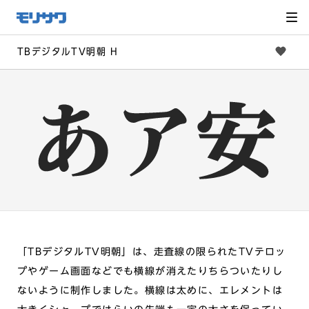
サイト
メ
ニュー
を読み
飛ばし
て本文
へ移動
TBデジタルTV明朝 H
「TBデジタルTV明朝」は、走査線の限られたTVテロッ
プやゲーム画面などでも横線が消えたりちらついたりし
ないように制作しました。横線は太めに、エレメントは