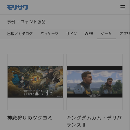
サイト
メ
ニュー
を読み
飛ばし
て本文
へ移動
事例 - フォント製品
出版／カタログ
パッケージ
サイン
WEB
ゲーム
アプ
神魔狩りのツクヨミ
キングダムカム・デリバ
ランスⅡ