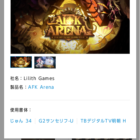
バンドリ！ ガールズバ
だれでも初段になれる囲
ンドパーティ！
碁教室
社名：Lilith Games
製品名：
AFK Arena
使用書体：
じゅん 34
G2サンセリフ-U
TBデジタルTV明朝 H