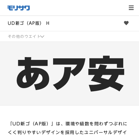
サイト
メ
ニュー
を読み
飛ばし
て本文
へ移動
UD新ゴ（AP版） H
その他のウエイト
「UD新ゴ（AP版）」は、環境や級数を問わずつぶれに
くく判りやすいデザインを採用したユニバーサルデザイ