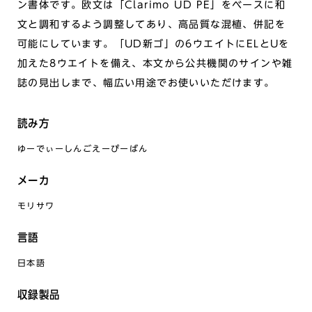
ン書体です。欧文は「Clarimo UD PE」をベースに和
文と調和するよう調整してあり、高品質な混植、併記を
可能にしています。「UD新ゴ」の6ウエイトにELとUを
加えた8ウエイトを備え、本文から公共機関のサインや雑
誌の見出しまで、幅広い用途でお使いいただけます。
読み方
ゆーでぃーしんごえーぴーばん
メーカ
モリサワ
言語
日本語
収録製品