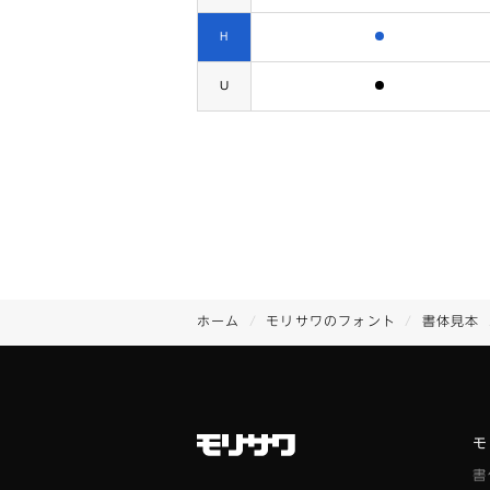
含まれます
H
含まれます
U
ホーム
モリサワのフォント
書体見本
モ
書