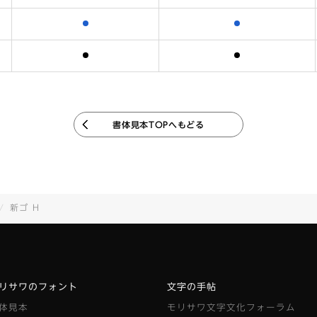
含まれます
含まれます
含まれます
含まれます
書体見本TOPへもどる
新ゴ H
リサワのフォント
文字の手帖
体見本
モリサワ文字文化フォーラム