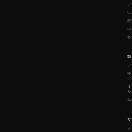
フ
U
欧
中
多
製
フ
多
ツ
オ
シ
A
サ
よ