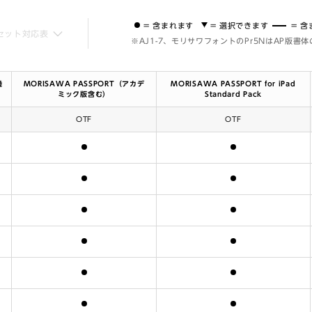
= 含まれます
= 選択できます
= 
セット対応表
※AJ1-7、モリサワフォントのPr5NはAP版書
機
MORISAWA PASSPORT（アカデ
MORISAWA PASSPORT for iPad
ミック版含む）
Standard Pack
OTF
OTF
含まれます
含まれます
含まれます
含まれます
含まれます
含まれます
含まれます
含まれます
含まれます
含まれます
含まれます
含まれます