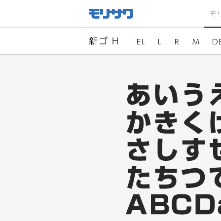
サイト
メ
モ
ニュー
を読み
飛ばし
て本文
へ移動
新ゴ H
EL
L
R
M
D