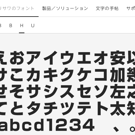
リサワのフォント
製品／ソリューション
文字の手帖
サ
B
B
H
U