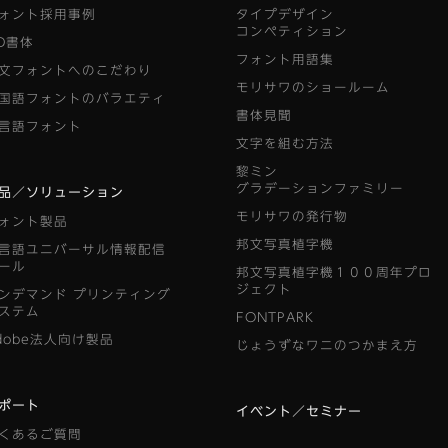
ォント採用事例
タイプデザイン
コンペティション
D書体
フォント用語集
文フォントへのこだわり
モリサワのショールーム
国語フォントのバラエティ
書体見聞
言語フォント
文字を組む方法
黎ミン
グラデーションファミリー
品／ソリューション
モリサワの発行物
ォント製品
邦文写真植字機
言語ユニバーサル情報配信
ール
邦文写真植字機１００周年プロ
ジェクト
ンデマンド
プリンティング
ステム
FONTPARK
dobe法人向け製品
じょうずなワニのつかまえ方
ポート
イベント／セミナー
くあるご質問