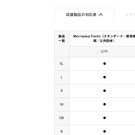
収録製品の対応表
文字
製品
Morisawa Fonts（スタンダード／教育
一覧
関／公共団体）
OTF
含まれます
EL
含まれます
L
含まれます
R
含まれます
M
含まれます
DB
含まれます
B