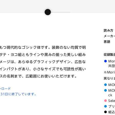
読み方
メーカ
言語
もつ現代的なゴシック体です。装飾のない均質で明
タテ・ヨコ組ともラインや黒みの揃った美しい組み
収録製
Mo
メージは、あらゆるグラフィックデザイン、広告な
共団
インパクトがあり、小さなサイズでも可読性が高い
※Mor
スの名刺まで、広範囲にお使いいただけます。
異なり
MO
ンロード
MOR
月31日に終了しています。
ck
Sel
プリ
組込