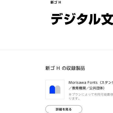
新ゴ H
デジタル
新ゴ H の収録製品
Morisawa Fonts（スタ
／教育機関／公共団体）
※プランによって利用可能書
ります。
詳細を見る