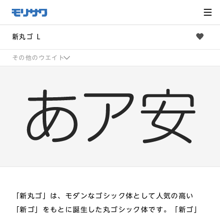
サイト
メ
ニュー
を読み
飛ばし
て本文
へ移動
新丸ゴ L
その他のウエイト
「新丸ゴ」は、モダンなゴシック体として人気の高い
「新ゴ」をもとに誕生した丸ゴシック体です。「新ゴ」