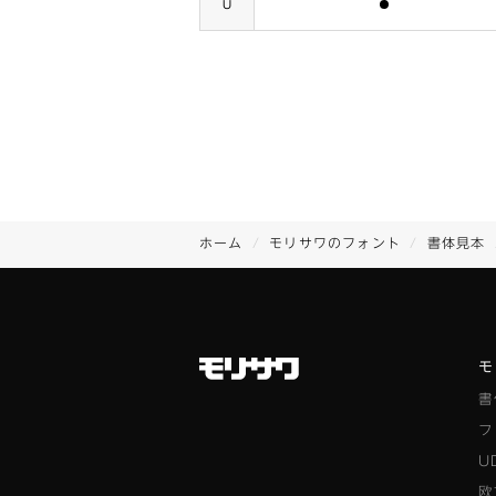
含まれます
U
ホーム
モリサワのフォント
書体見本
モ
書
フ
U
欧