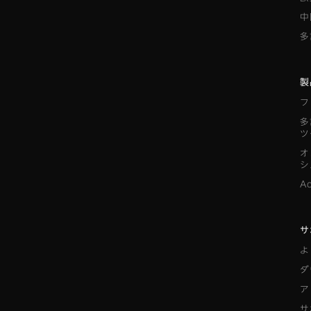
中
多
製
フ
多
ツ
オ
シ
A
サ
よ
ダ
ア
サ