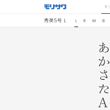
サイト
メ
モ
ニュー
を読み
飛ばし
て本文
へ移動
秀英5号 L
L
R
M
B