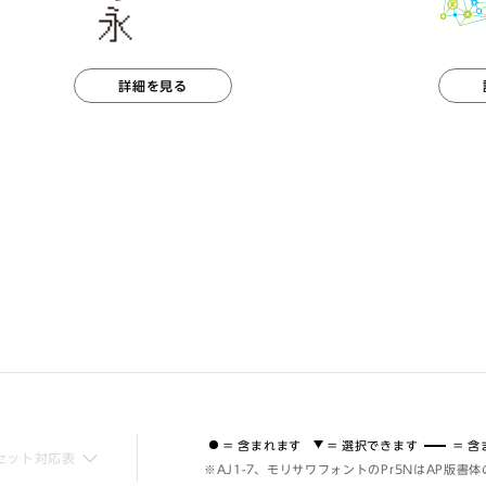
詳細を見る
= 含まれます
= 選択できます
= 
セット対応表
※AJ1-7、モリサワフォントのPr5NはAP版書