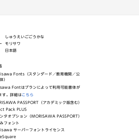
しゅうえいごごうかな
ー
モリサワ
日本語
品
risawa Fonts（スタンダード／教育機関／公
体）
isawa Fontはプランによって利用可能書体が
ます。詳細は
こちら
RISAWA PASSPORT（アカデミック版含む）
ect Pack PLUS
ンタオプション（MORISAWA PASSPORT）
みフォント
risawa サーバーフォントライセンス
eSquare