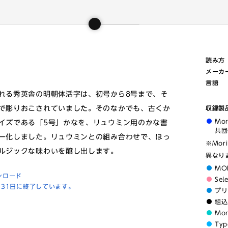
読み方
メーカ
言語
れる秀英舎の明朝体活字は、初号から8号まで、そ
で彫りおこされていました。そのなかでも、古くか
収録製
Mo
イズである「5号」かなを、リュウミン用のかな書
共団
ー化しました。リュウミンとの組み合わせで、ほっ
※Mor
ルジックな味わいを醸し出します。
異なり
MO
ンロード
Sel
月31日に終了しています。
プリ
組込
Mo
Typ