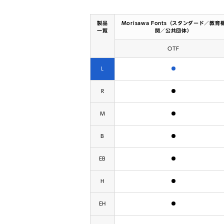
製品
Morisawa Fonts（スタンダード／教育
一覧
関／公共団体）
OTF
含まれます
L
含まれます
R
含まれます
M
含まれます
B
含まれます
EB
含まれます
H
含まれます
EH