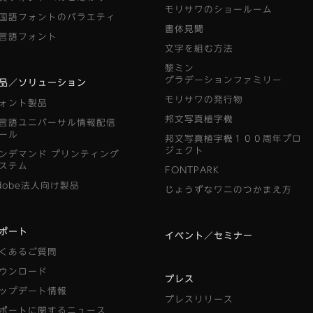
モリサワのショールーム
国語フォントのバラエティ
書体見聞
言語フォント
文字を組む方法
黎ミン
グラデーションファミリー
品／ソリューション
モリサワの発行物
ォント製品
邦文写真植字機
言語ユニバーサル情報配信
ール
邦文写真植字機１００周年プロ
ジェクト
ンデマンド
プリンティング
ステム
FONTPARK
dobe法人向け製品
じょうずなワニのつかまえ方
ポート
イベント／セミナー
くあるご質問
ウンロード
プレス
ップデート情報
プレスリリース
ポートに関するニュース