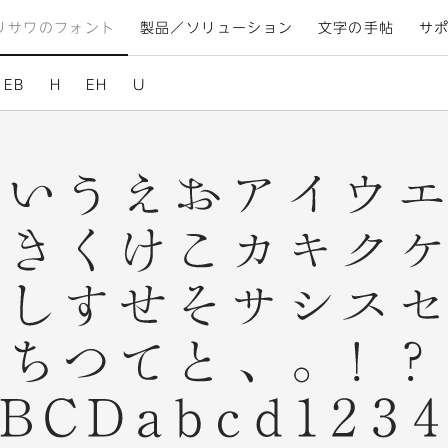
リサワのフォント
製品／ソリューション
文字の手帖
サ
EB
H
EH
U