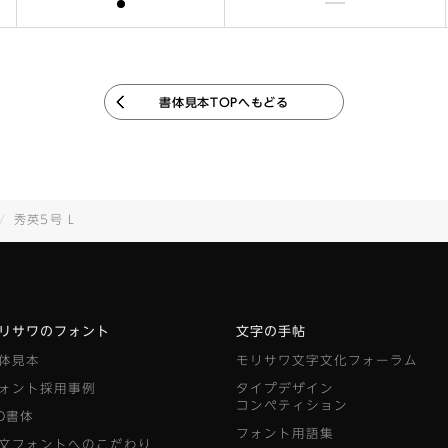
含まれます
含まれません
書体見本TOPへもどる
秀英5号 L
リサワのフォント
文字の手帖
体見本
モリサワ文字文化フォーラム
ォント採用事例
タイプデザイン
コンペティション
D書体
フォント用語集
文フォントへのこだわり