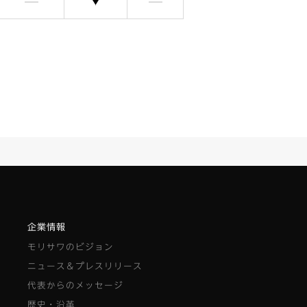
含まれません
選択できます
含まれません
企業情報
モリサワのビジョン
ニュース＆プレスリリース
代表からのメッセージ
歴史・沿革