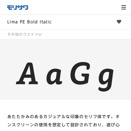
サイト
メ
ニュー
を読み
飛ばし
て本文
へ移動
Lima PE Bold Italic
その他のウエイト
あたたかみのあるカジュアルな印象のセリフ体です。オ
ンスクリーンの使用を想定して設計されており、遊び心