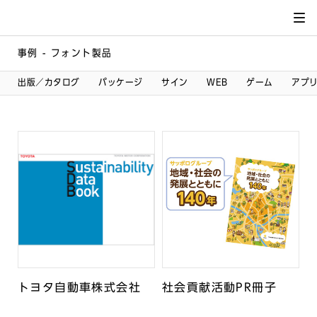
サイト
メ
ニュー
を読み
飛ばし
て本文
へ移動
事例 - フォント製品
出版／カタログ
パッケージ
サイン
WEB
ゲーム
アプ
トヨタ自動車株式会社
社会貢献活動PR冊子