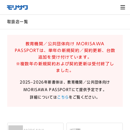
サイト
メ
ニュー
を読み
飛ばし
て本文
へ移動
取扱店一覧
教育機関／公共団体向け MORISAWA
PASSPORTは、単年の新規契約／契約更新、台数
追加を受け付けています。
※複数年の新規契約および契約更新は受付終了し
ました。
2025–2026年新書体は、教育機関／公共団体向け
MORISAWA PASSPORTにて提供予定です。
詳細については
こちら
をご覧ください。