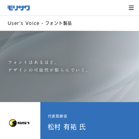
サイト
メ
ニュー
を読み
飛ばし
て本文
へ移動
Userʼs Voice - フォント製品
フォントはあるほど、
デザインの可能性が膨らんでいく。
代表取締役
松村 有祐 氏