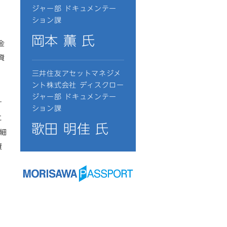
ジャー部 ドキュメンテー
ション課
岡本 薫 氏
金
資
三井住友アセットマネジメ
ント株式会社 ディスクロー
ジャー部 ドキュメンテー
す
ション課
に
歌田 明佳 氏
細
資