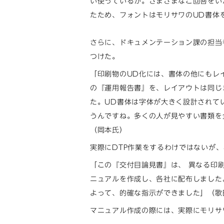
い使っているか。さまざまなご回答をい
たため、フォントはモリサワのUD書体
さらに、ドキュメンテーション課の担当
つけた。
「印刷物のUD化には、書体の他にもレ
の『運用報告書』を、レイアウトは同じ
た。UD書体は字体が大きく設計されて
うんですね。多くの人が見やすい書類を
（岡本氏）
実際にDTP作業をするわけではないが
「この『交付目論見書』は、 異なる印
ニュアルを作成し、各社に配布しました
よって、的確な指示ができました」（歌
マニュアル作成の際には、実際にモリサ