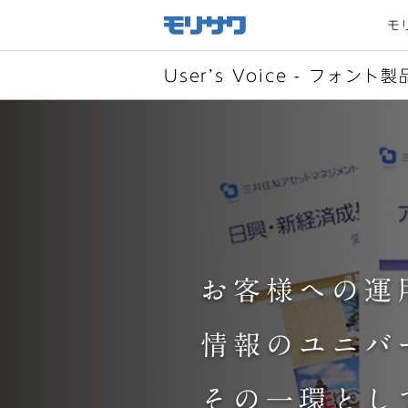
サイト
メ
モ
ニュー
を読み
飛ばし
て本文
へ移動
Userʼs Voice - フォント製
お客様への運
情報のユニバ
その一環とし