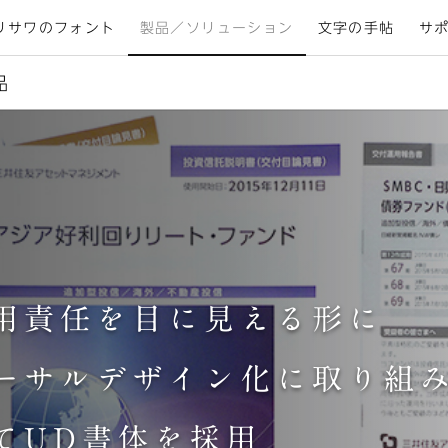
リサワのフォント
製品／ソリューション
文字の手帖
サ
品
用責任を目に見える形に
ーサルデザイン化に取り組
てUD書体を採用