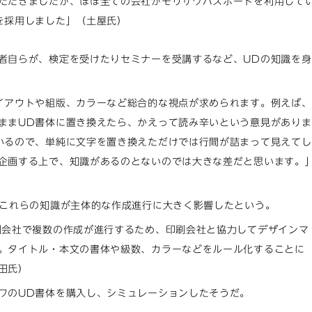
ただきましたが、ほぼ全ての会社がモリサワパスポートを利用して
を採用しました」（土屋氏）
者自らが、検定を受けたりセミナーを受講するなど、UDの知識を身
イアウトや組版、カラーなど総合的な視点が求められます。例えば、
ままUD書体に置き換えたら、かえって読み辛いという意見がありま
いるので、単純に文字を置き換えただけでは行間が詰まって見えてし
企画する上で、知識があるのとないのでは大きな差だと思います。
、これらの知識が主体的な作成進行に大きく影響したという。
刷会社で複数の作成が進行するため、印刷会社と協力してデザインマ
。タイトル・本文の書体や級数、カラーなどをルール化することに
田氏）
ワのUD書体を購入し、シミュレーションしたそうだ。