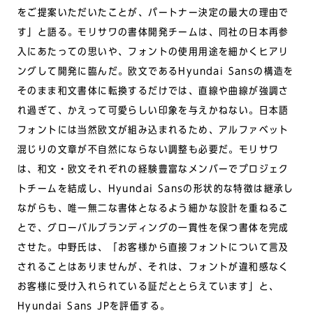
をご提案いただいたことが、パートナー決定の最大の理由で
す」と語る。モリサワの書体開発チームは、同社の日本再参
入にあたっての思いや、フォントの使用用途を細かくヒアリ
ングして開発に臨んだ。欧文であるHyundai Sansの構造を
そのまま和文書体に転換するだけでは、直線や曲線が強調さ
れ過ぎて、かえって可愛らしい印象を与えかねない。日本語
フォントには当然欧文が組み込まれるため、アルファベット
混じりの文章が不自然にならない調整も必要だ。モリサワ
は、和文・欧文それぞれの経験豊富なメンバーでプロジェク
トチームを結成し、Hyundai Sansの形状的な特徴は継承し
ながらも、唯一無二な書体となるよう細かな設計を重ねるこ
とで、グローバルブランディングの一貫性を保つ書体を完成
させた。中野氏は、「お客様から直接フォントについて言及
されることはありませんが、それは、フォントが違和感なく
お客様に受け入れられている証だととらえています」と、
Hyundai Sans JPを評価する。