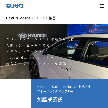
サイト
メ
ニュー
を読み
飛ばし
て本文
へ移動
Userʼs Voice - フォント製品
グローバルブランドの日本進出を支援
人間らしい温かみのある
オリジナルフォント
「Hyundai Sans JP」が
新たなコミュニケーションを創出
Hyundai Mobility Japan 株式会社
マネージングダイレクター
加藤成昭氏