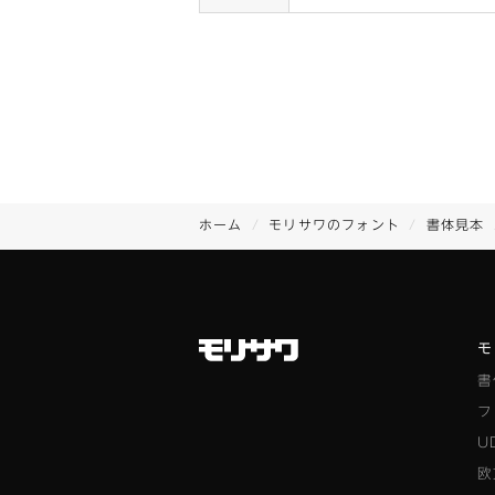
ホーム
モリサワのフォント
書体見本
モ
書
フ
U
欧