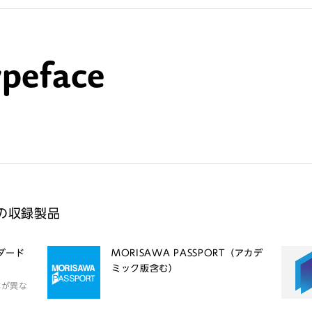
ypeface
ld の収録製品
ンダード
MORISAWA PASSPORT（アカデ
ミック版含む）
体が異な