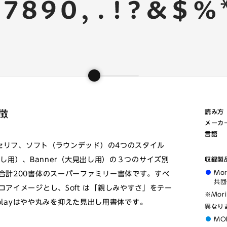
特徴
読み方
メーカ
言語
ブセリフ、ソフト（ラウンデッド）の4つのスタイル
見出し用）、Banner（大見出し用）の３つのサイズ別
収録製
Mo
合計200書体のスーパーファミリー書体です。すべ
共団
アイメージとし、Soft は「親しみやすさ」をテー
※Mor
isplayはやや丸みを抑えた見出し用書体です。
異なり
MO