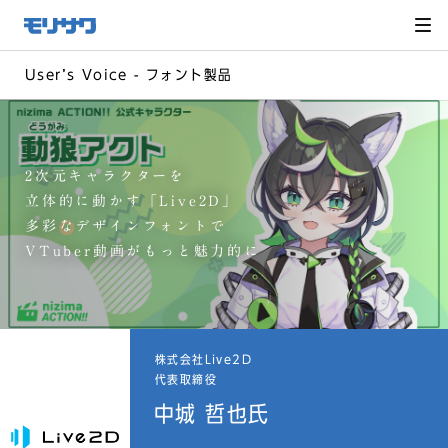
サイト
メ
ニュー
を読み
飛ばし
て本文
へ移動
Userʼs Voice - フォント製品
2次元キャラクターを
立体的に動かす「Live2D」
多彩なデザインフォントで
VTuber動画がもっと魅力的に
株式会社Live2D
代表取締役
中城 哲也氏