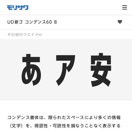
サイト
メ
ニュー
を読み
飛ばし
て本文
へ移動
UD新ゴ コンデンス60 B
その他のウエイト
コンデンス書体は、限られたスペースにより多くの情報
（文字）を、視認性・可読性を損なうことなく表示する