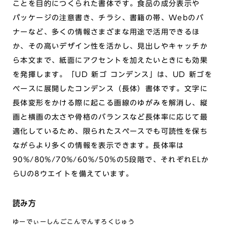
ことを目的につくられた書体です。食品の成分表示や
パッケージの注意書き、チラシ、書籍の帯、Webのバ
ナーなど、多くの情報さまざまな用途で活用できるほ
か、その高いデザイン性を活かし、見出しやキャッチか
ら本文まで、紙面にアクセントを加えたいときにも効果
を発揮します。「UD 新ゴ コンデンス」は、UD 新ゴを
ベースに展開したコンデンス（長体）書体です。文字に
長体変形をかける際に起こる画線のゆがみを解消し、縦
画と横画の太さや骨格のバランスなど長体率に応じて最
適化しているため、限られたスペースでも可読性を保ち
ながらより多くの情報を表示できます。長体率は
90%/80%/70%/60%/50%の5段階で、それぞれELか
らUの8ウエイトを備えています。
読み方
ゆーでぃーしんごこんでんすろくじゅう