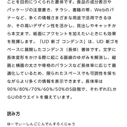
ことを目的につくられた書体です。食品の成分表示や
パッケージの注意書き、チラシ、書籍の帯、Webのバ
ナーなど、多くの情報さまざまな用途で活用できるほ
か、その高いデザイン性を活かし、見出しやキャッチか
ら本文まで、紙面にアクセントを加えたいときにも効果
を発揮します。「UD 新ゴ コンデンス」は、UD 新ゴを
ベースに展開したコンデンス（長体）書体です。文字に
長体変形をかける際に起こる画線のゆがみを解消し、縦
画と横画の太さや骨格のバランスなど長体率に応じて最
適化しているため、限られたスペースでも可読性を保ち
ながらより多くの情報を表示できます。長体率は
90%/80%/70%/60%/50%の5段階で、それぞれELか
らUの8ウエイトを備えています。
読み方
ゆーでぃーしんごこんでんすろくじゅう