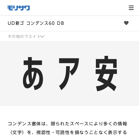
サイト
メ
ニュー
を読み
飛ばし
て本文
へ移動
UD新ゴ コンデンス60 DB
その他のウエイト
コンデンス書体は、限られたスペースにより多くの情報
（文字）を、視認性・可読性を損なうことなく表示する