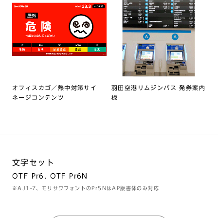
オフィスカゴ／熱中対策サイ
羽田空港リムジンバス 発券案内
ネージコンテンツ
板
文字セット
OTF Pr6, OTF Pr6N
※AJ1-7、モリサワフォントのPr5NはAP版書体のみ対応