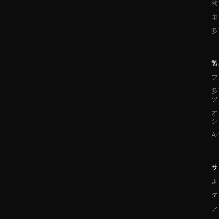
欧
中
多
製
フ
多
ツ
オ
シ
A
サ
よ
ダ
ア