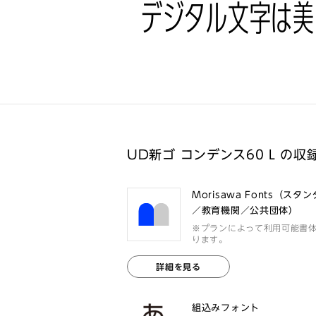
デジタル文字は美
UD新ゴ コンデンス60 L の収
Morisawa Fonts（スタ
／教育機関／公共団体）
※プランによって利用可能書
ります。
詳細を見る
組込みフォント