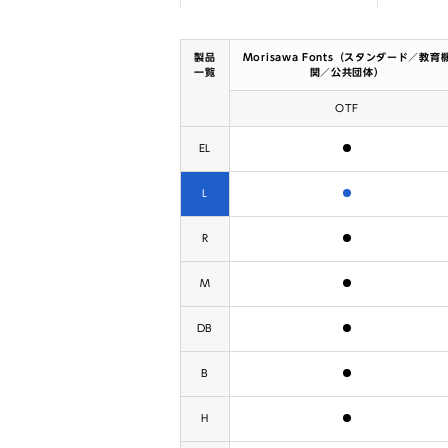
製品
Morisawa Fonts（スタンダード／教育
一覧
関／公共団体）
OTF
含まれます
EL
含まれます
L
含まれます
R
含まれます
M
含まれます
DB
含まれます
B
含まれます
H