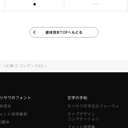
含まれます
含まれません
書体見本TOPへもどる
UD新ゴ コンデンス60 L
リサワのフォント
文字の手帖
体見本
モリサワ文字文化フォーラム
ォント採用事例
タイプデザイン
コンペティション
D書体
フォント用語集