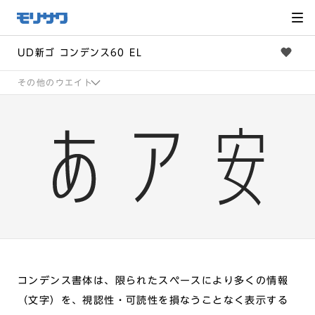
サイト
メ
ニュー
を読み
飛ばし
て本文
へ移動
UD新ゴ コンデンス60 EL
その他のウエイト
コンデンス書体は、限られたスペースにより多くの情報
（文字）を、視認性・可読性を損なうことなく表示する