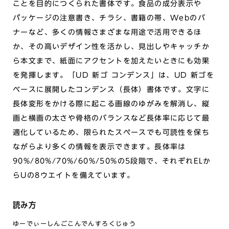
ことを目的につくられた書体です。食品の成分表示や
パッケージの注意書き、チラシ、書籍の帯、Webのバ
ナーなど、多くの情報さまざまな用途で活用できるほ
か、その高いデザイン性を活かし、見出しやキャッチか
ら本文まで、紙面にアクセントを加えたいときにも効果
を発揮します。「UD 新ゴ コンデンス」は、UD 新ゴを
ベースに展開したコンデンス（長体）書体です。文字に
長体変形をかける際に起こる画線のゆがみを解消し、縦
画と横画の太さや骨格のバランスなど長体率に応じて最
適化しているため、限られたスペースでも可読性を保ち
ながらより多くの情報を表示できます。長体率は
90%/80%/70%/60%/50%の5段階で、それぞれELか
らUの8ウエイトを備えています。
読み方
ゆーでぃーしんごこんでんすろくじゅう