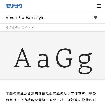
サイト
メ
ニュー
を読み
飛ばし
て本文
へ移動
Areon Pro ExtraLight
その他のウエイト
平筆の書風から着想を得た現代風のセリフ体です。厚め
のセリフと有機的な骨格にややリバース気味に設計され