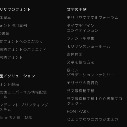
リサワのフォント
文字の手帖
体見本
モリサワ文字文化フォーラム
ォント採用事例
タイプデザイン
コンペティション
D書体
フォント用語集
文フォントへのこだわり
モリサワのショールーム
国語フォントのバラエティ
書体見聞
言語フォント
文字を組む方法
黎ミン
グラデーションファミリー
品／ソリューション
モリサワの発行物
ォント製品
邦文写真植字機
言語ユニバーサル情報配信
ール
邦文写真植字機１００周年プロ
ジェクト
ンデマンド
プリンティング
ステム
FONTPARK
dobe法人向け製品
じょうずなワニのつかまえ方