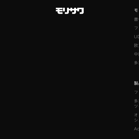
モ
書
フ
U
欧
中
多
製
フ
多
ツ
オ
シ
A