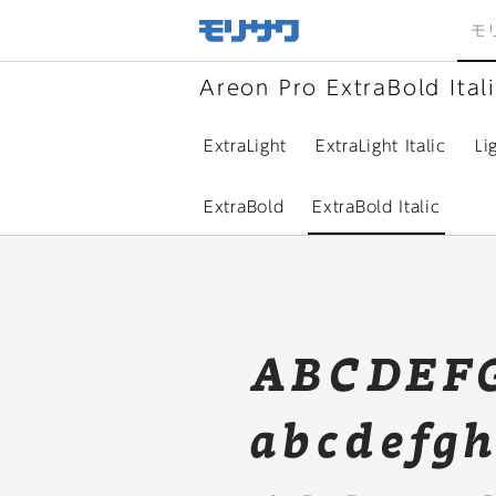
サイト
メ
モ
ニュー
を読み
飛ばし
て本文
へ移動
Areon Pro ExtraBold Ital
ExtraLight
ExtraLight Italic
Li
ExtraBold
ExtraBold Italic