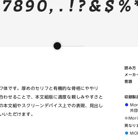
読み方
メーカ
言語
フ体です。厚めのセリフと有機的な骨格にややリ
合わせることで、本文組版に適度な親しみやすさと
収録製
Mo
の本文組やスクリーンデバイス上での表現、見出し
共団
いいただけます。
※Mor
異なり
MO