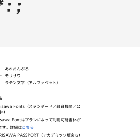
あれおんぷろ
ー
モリサワ
ラテン文字（アルファベット）
品
risawa Fonts（スタンダード／教育機関／公
体）
isawa Fontはプランによって利用可能書体が
ます。詳細は
こちら
RISAWA PASSPORT（アカデミック版含む）