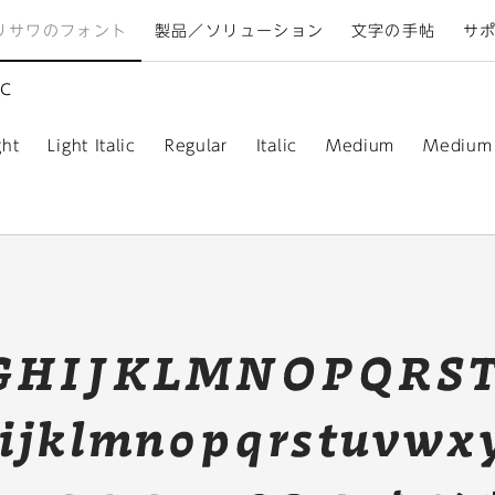
リサワのフォント
製品／ソリューション
文字の手帖
サ
ic
ght
Light Italic
Regular
Italic
Medium
Medium I