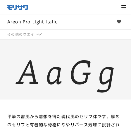
サイト
メ
ニュー
を読み
飛ばし
て本文
へ移動
Areon Pro Light Italic
その他のウエイト
平筆の書風から着想を得た現代風のセリフ体です。厚め
のセリフと有機的な骨格にややリバース気味に設計され