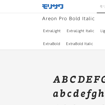
サイト
メ
モ
ニュー
を読み
飛ばし
て本文
へ移動
Areon Pro Bold Italic
ExtraLight
ExtraLight Italic
Li
ExtraBold
ExtraBold Italic