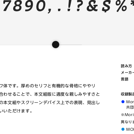
読み方
メーカ
言語
フ体です。厚めのセリフと有機的な骨格にややリ
合わせることで、本文組版に適度な親しみやすさと
収録製
Mo
の本文組やスクリーンデバイス上での表現、見出し
共団
いいただけます。
※Mor
異なり
MO