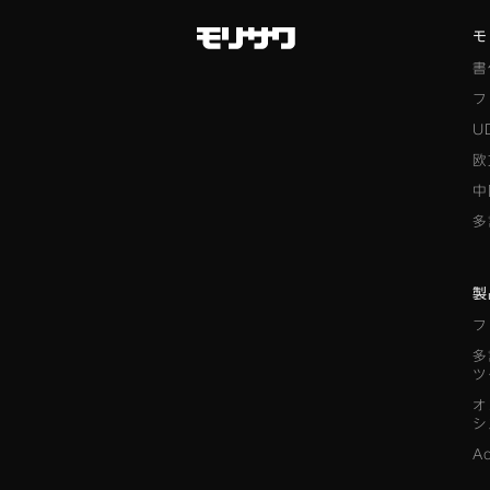
モ
書
フ
U
欧
中
多
製
フ
多
ツ
オ
シ
A