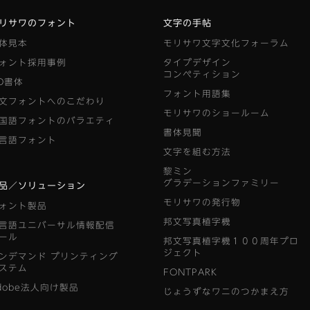
リサワのフォント
文字の手帖
体見本
モリサワ文字文化フォーラム
ォント採用事例
タイプデザイン
コンペティション
D書体
フォント用語集
文フォントへのこだわり
モリサワのショールーム
国語フォントのバラエティ
書体見聞
言語フォント
文字を組む方法
黎ミン
グラデーションファミリー
品／ソリューション
モリサワの発行物
ォント製品
邦文写真植字機
言語ユニバーサル情報配信
ール
邦文写真植字機１００周年プロ
ジェクト
ンデマンド
プリンティング
ステム
FONTPARK
dobe法人向け製品
じょうずなワニのつかまえ方