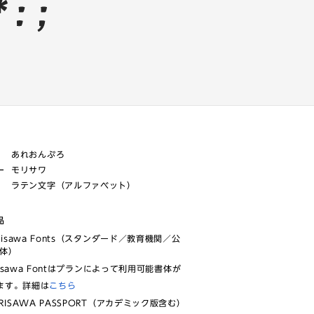
あれおんぷろ
ー
モリサワ
ラテン文字（アルファベット）
品
risawa Fonts（スタンダード／教育機関／公
体）
isawa Fontはプランによって利用可能書体が
ます。詳細は
こちら
RISAWA PASSPORT（アカデミック版含む）