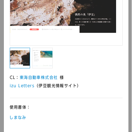
コーポレートサイト・
情報サイト）
ECサイト
CL：
東海自動車株式会社
様
izu Letters
（伊豆観光情報サイト）
原デザイン研究所 Web
かうねっと工房 （Web
WORKS branding 蔦
プリントサービス）
屋書店
使用書体：
しまなみ