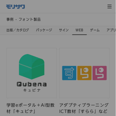
サイト
メ
ニュー
を読み
飛ばし
て本文
へ移動
事例 - フォント製品
出版／カタログ
パッケージ
サイン
WEB
ゲーム
アプ
学習eポータル＋AI型教
アダプティブラーニング
材「キュビナ」
ICT教材「すらら」など