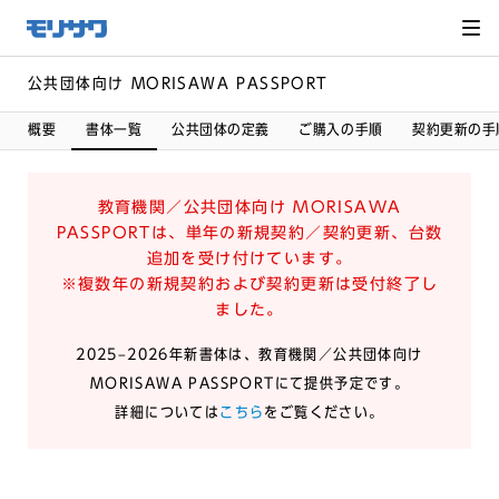
サイト
メ
ニュー
を読み
飛ばし
て本文
へ移動
公共団体向け MORISAWA PASSPORT
概要
書体一覧
公共団体の定義
ご購入の手順
契約更新の手
教育機関／公共団体向け MORISAWA
PASSPORTは、単年の新規契約／契約更新、台数
追加を受け付けています。
※複数年の新規契約および契約更新は受付終了し
ました。
2025–2026年新書体は、教育機関／公共団体向け
MORISAWA PASSPORTにて提供予定です。
詳細については
こちら
をご覧ください。