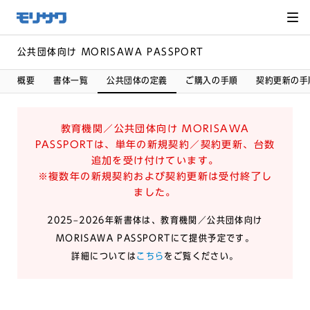
サイト
メ
ニュー
を読み
飛ばし
て本文
へ移動
公共団体向け MORISAWA PASSPORT
概要
書体一覧
公共団体の定義
ご購入の手順
契約更新の手
教育機関／公共団体向け MORISAWA
PASSPORTは、単年の新規契約／契約更新、台数
追加を受け付けています。
※複数年の新規契約および契約更新は受付終了し
ました。
2025–2026年新書体は、教育機関／公共団体向け
MORISAWA PASSPORTにて提供予定です。
詳細については
こちら
をご覧ください。