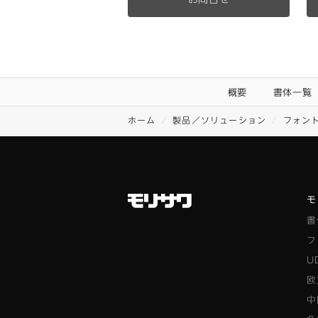
概要
書体一覧
ホーム
製品／ソリューション
フォン
モ
書
フ
U
欧
中