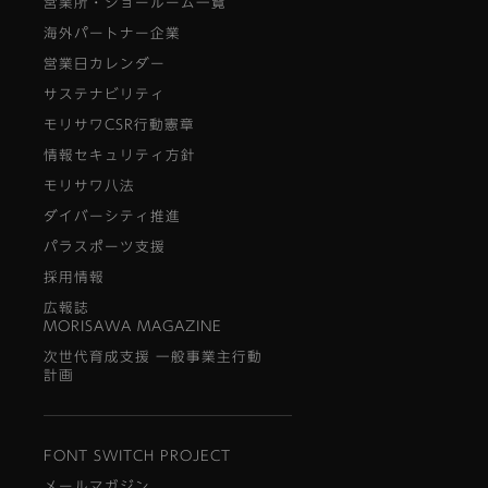
営業所・ショールーム一覧
海外パートナー企業
営業日カレンダー
サステナビリティ
モリサワCSR行動憲章
情報セキュリティ方針
モリサワ八法
ダイバーシティ推進
パラスポーツ支援
採用情報
広報誌
MORISAWA MAGAZINE
次世代育成支援 一般事業主行動
計画
FONT SWITCH PROJECT
メールマガジン