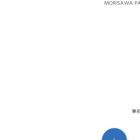
MORISAWA
事