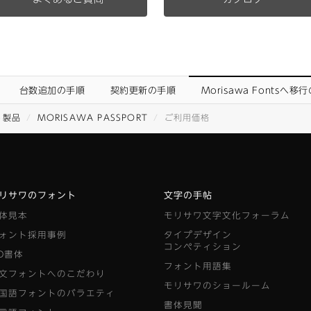
台数追加の手順
契約更新の手順
Morisawa Fontsへ移
ト製品
MORISAWA PASSPORT
ご利用価格
リサワのフォント
文字の手帖
体見本
モリサワ文字文化フォーラム
ォント採用事例
タイプデザイン
コンペティション
D書体
フォント用語集
文フォントへのこだわり
モリサワのショールーム
国語フォントのバラエティ
書体見聞