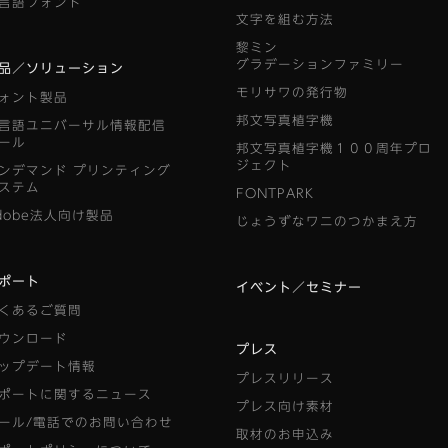
言語フォント
文字を組む方法
黎ミン
グラデーションファミリー
品／ソリューション
モリサワの発行物
ォント製品
邦文写真植字機
言語ユニバーサル情報配信
ール
邦文写真植字機１００周年プロ
ジェクト
ンデマンド
プリンティング
ステム
FONTPARK
dobe法人向け製品
じょうずなワニのつかまえ方
ポート
イベント／セミナー
くあるご質問
ウンロード
プレス
ップデート情報
プレスリリース
ポートに関するニュース
プレス向け素材
ール/電話でのお問い合わせ
取材のお申込み