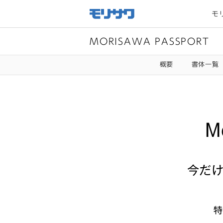
サイト
メ
モ
ニュー
を読み
飛ばし
て本文
へ移動
MORISAWA PASSPORT
概要
書体一覧
M
今だ
特