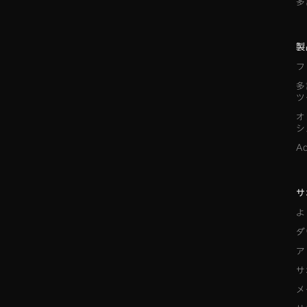
多
製
フ
多
ツ
オ
シ
A
サ
よ
ダ
ア
サ
メ