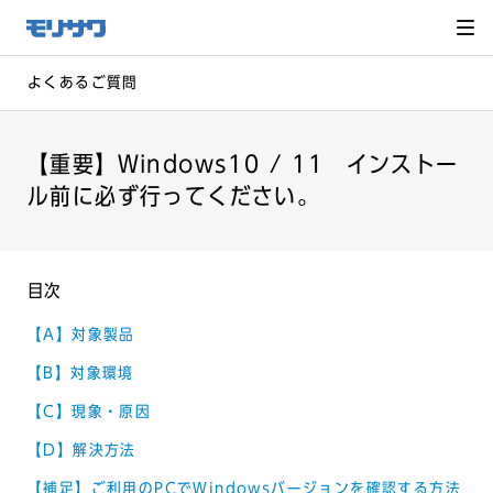
サイト
メ
ニュー
を読み
飛ばし
て本文
へ移動
よくあるご質問
【重要】Windows10 / 11 インストー
ル前に必ず行ってください。
目次
【A】対象製品
【B】対象環境
【C】現象・原因
【D】解決方法
【補足】ご利用のPCでWindowsバージョンを確認する方法