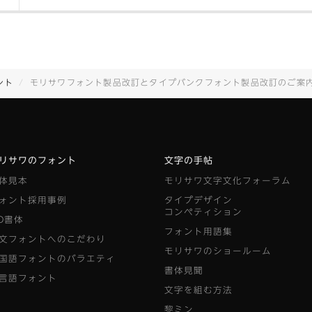
ント
モリサワフォント製品改訂とタイプバンクフォント製品改訂のご案内とアップデータのご提供 [2025.
リサワのフォント
文字の手帖
体見本
モリサワ文字文化フォーラム
ォント採用事例
タイプデザイン
コンペティション
D書体
フォント用語集
文フォントへのこだわり
モリサワのショールーム
国語フォントのバラエティ
書体見聞
言語フォント
文字を組む方法
黎ミン