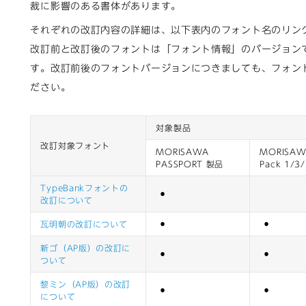
裁に影響のある書体があります。
それぞれの改訂内容の詳細は、以下表内のフォント名のリン
改訂前と改訂後のフォントは「フォント情報」のバージョン
す。改訂前後のフォントバージョンにつきましても、フォン
ださい。
対象製品
改訂対象フォント
MORISAWA
MORISAWA
PASSPORT 製品
Pack 1/3
TypeBankフォントの
⚫︎
改訂について
瓦明朝の改訂について
⚫︎
⚫︎
新ゴ（AP版）の改訂に
⚫︎
⚫︎
ついて
黎ミン（AP版）の改訂
⚫︎
⚫︎
について