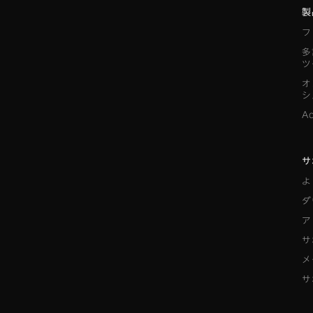
製
フ
多
ツ
オ
シ
A
サ
よ
ダ
ア
サ
メ
サ