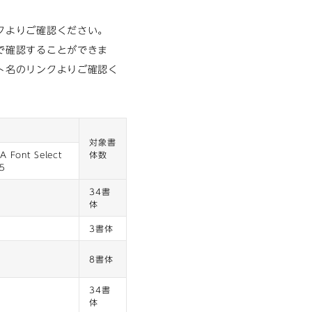
クよりご確認ください。
で確認することができま
ト名のリンクよりご確認く
対象書
 Font Select
体数
/5
34書
体
3書体
8書体
34書
体