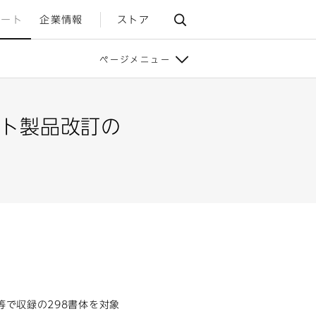
ポート
企業情報
ストア
ページメニュー
ト製品改訂の
品等で
収録の298書体を対象