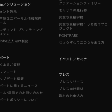
グラデーションファミリー
品／ソリューション
モリサワの発行物
ォント製品
邦文写真植字機
言語ユニバーサル情報配信
ール
邦文写真植字機１００周年プロ
ジェクト
ンデマンド
プリンティング
ステム
FONTPARK
dobe法人向け製品
じょうずなワニのつかまえ方
ポート
イベント／セミナー
くあるご質問
ウンロード
プレス
ップデート情報
プレスリリース
ポートに関するニュース
プレス向け素材
ール/電話でのお問い合わせ
取材のお申込み
ポートポリシーについて