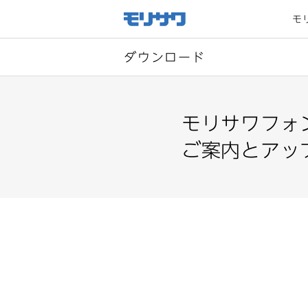
サイト
メ
モ
ニュー
を読み
飛ばし
て本文
へ移動
ダウンロード
モリサワフォ
ご案内とアップデ