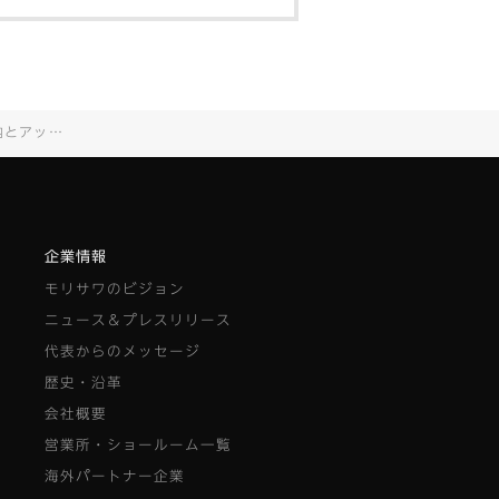
10.15]
企業情報
モリサワのビジョン
ニュース＆プレスリリース
代表からのメッセージ
歴史・沿革
会社概要
営業所・ショールーム一覧
海外パートナー企業