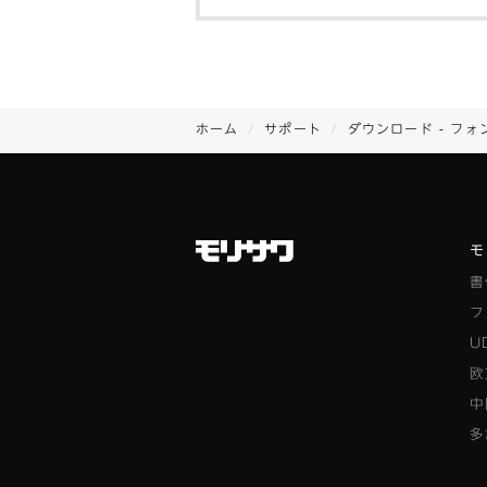
ホーム
サポート
ダウンロード - フォ
モ
書
フ
U
欧
中
多