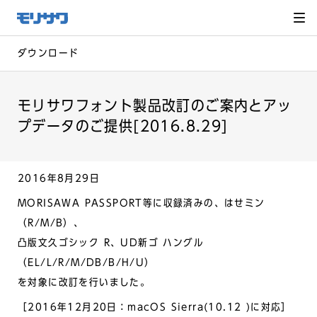
サイト
メ
ニュー
を読み
飛ばし
て本文
へ移動
ダウンロード
モリサワフォント製品改訂のご案内とアッ
プデータのご提供[2016.8.29]
2016年8月29日
MORISAWA PASSPORT等に収録済みの、はせミン
（R/M/B）、
凸版文久ゴシック R、UD新ゴ ハングル
（EL/L/R/M/DB/B/H/U）
を対象に改訂を行いました。
［2016年12月20日：macOS Sierra(10.12 )に対応］