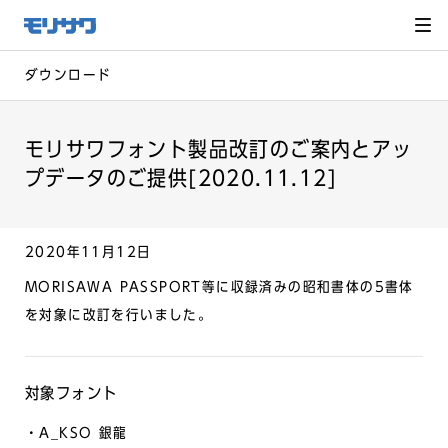
サイト
メ
ニュー
を読み
飛ばし
て本文
へ移動
ダウンロード
モリサワフォント製品改訂のご案内とアッ
プデータのご提供[2020.11.12]
2020年11月12日
MORISAWA PASSPORT
等に収録済みの昭和書体の
5
書体
を対象に改訂を行いました。
対象フォント
・A_KSO 銀龍