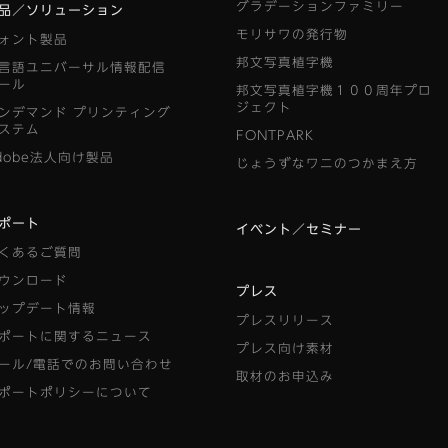
グラデーションファミリー
品／ソリューション
モリサワの発行物
ォント製品
邦文写真植字機
言語ユニバーサル情報配信
ール
邦文写真植字機１００周年プロ
ジェクト
ンデマンド
プリンティング
ステム
FONTPARK
dobe法人向け製品
じょうずなワニのつかまえ方
ポート
イベント／セミナー
くあるご質問
ウンロード
プレス
ップデート情報
プレスリリース
ポートに関するニュース
プレス向け素材
ール/電話でのお問い合わせ
取材のお申込み
ポートポリシーについて