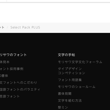
ント
Select Pack PLUS
リサワのフォント
文字の手帖
体見本
モリサワ文字文化フォーラム
ォント採用事例
タイプデザイン
コンペティション
D書体
フォント用語集
文フォントへのこだわり
モリサワのショールーム
国語フォントのバラエティ
書体見聞
言語フォント
文字を組む方法
黎ミン