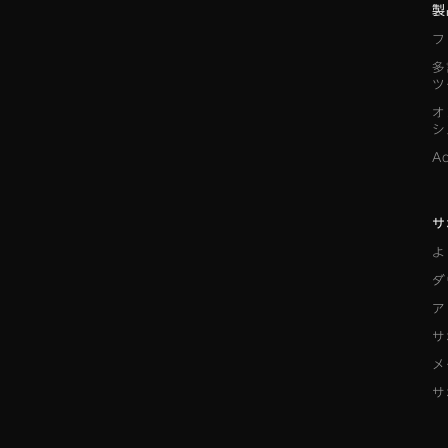
製
フ
多
ツ
オ
シ
A
サ
よ
ダ
ア
サ
メ
サ