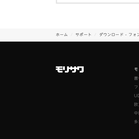
ホーム
サポート
ダウンロード - フォ
モ
書
フ
U
欧
中
多