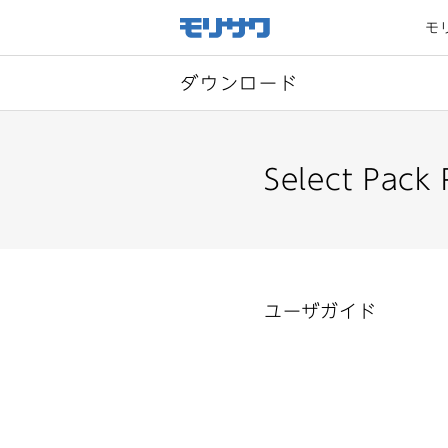
サイト
メ
モ
ニュー
を読み
飛ばし
て本文
へ移動
ダウンロード
Select Pack
ユーザガイド