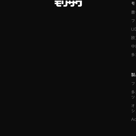
モ
書
フ
U
欧
中
多
製
フ
多
ツ
オ
シ
A