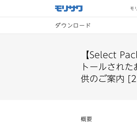
サイト
メ
モ
ニュー
を読み
飛ばし
て本文
へ移動
ダウンロード
【Select P
トールされたお客
供のご案内 [20
概要