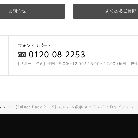
お問合せ
よくあるご質問
フォントサポート
0120-08-2253
【サポート時間】平日：9:00～12:00と13:00～17:00 (祝日・
ント
【Select Pack PLUS】くいこみ数字 A / B / C / Dをインストールされたお客様へ、くいこみ数字 縦A / B / C / D無償提供のご案内