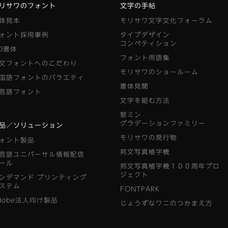
リサワのフォント
文字の手帖
体見本
モリサワ文字文化フォーラム
ォント採用事例
タイプデザイン
コンペティション
D書体
フォント用語集
文フォントへのこだわり
モリサワのショールーム
国語フォントのバラエティ
書体見聞
言語フォント
文字を組む方法
黎ミン
グラデーションファミリー
品／ソリューション
モリサワの発行物
ォント製品
邦文写真植字機
言語ユニバーサル情報配信
ール
邦文写真植字機１００周年プロ
ジェクト
ンデマンド
プリンティング
ステム
FONTPARK
dobe法人向け製品
じょうずなワニのつかまえ方