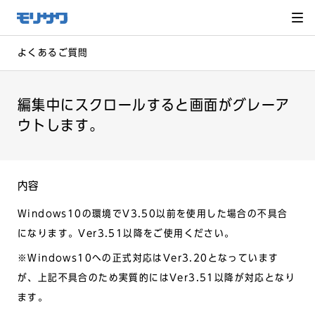
サイト
メ
ニュー
を読み
飛ばし
て本文
へ移動
よくあるご質問
編集中にスクロールすると画面がグレーア
ウトします。
内容
Windows10の環境でV3.50以前を使用した場合の不具合
になります。Ver3.51以降をご使用ください。
※Windows10への正式対応はVer3.20となっています
が、上記不具合のため実質的にはVer3.51以降が対応となり
ます。