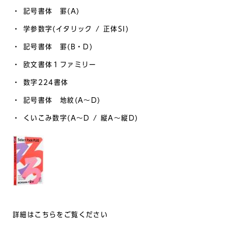
・ 記号書体 罫(A)
・ 学参数字(イタリック / 正体SI)
・ 記号書体 罫(B・D)
・ 欧文書体１ファミリー
・ 数字224書体
・ 記号書体 地紋(A～D)
・ くいこみ数字(A～D / 縦A～縦D)
詳細はこちらをご覧ください