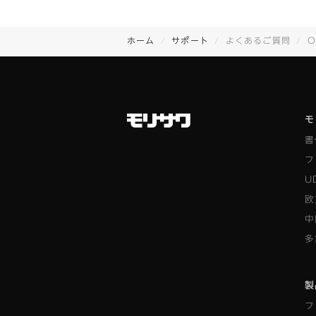
ホーム
サポート
よくあるご質問
O
モ
書
フ
U
欧
中
多
製
フ