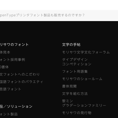
penTypeプリンタフォント製品も販売するのですか？
リサワのフォント
文字の手帖
体見本
モリサワ文字文化フォーラム
ォント採用事例
タイプデザイン
コンペティション
D書体
フォント用語集
文フォントへのこだわり
モリサワのショールーム
国語フォントのバラエティ
書体見聞
言語フォント
文字を組む方法
黎ミン
グラデーションファミリー
品／ソリューション
モリサワの発行物
ォント製品