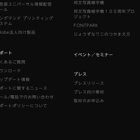
邦文写真植字機
言語ユニバーサル情報配信
ール
邦文写真植字機１００周年プロ
ジェクト
ンデマンド
プリンティング
ステム
FONTPARK
dobe法人向け製品
じょうずなワニのつかまえ方
ポート
イベント／セミナー
くあるご質問
ウンロード
プレス
ップデート情報
プレスリリース
ポートに関するニュース
プレス向け素材
ール/電話でのお問い合わせ
取材のお申込み
ポートポリシーについて