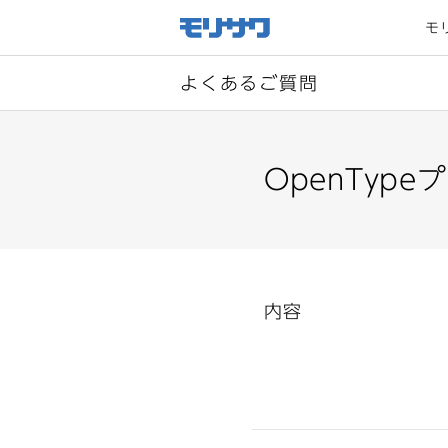
サイト
メ
モ
ニュー
を読み
飛ばし
て本文
へ移動
よくあるご質問
OpenTyp
内容