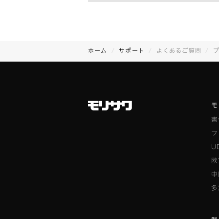
ホーム
サポート
よくあるご質問
モ
書
フ
U
欧
中
多