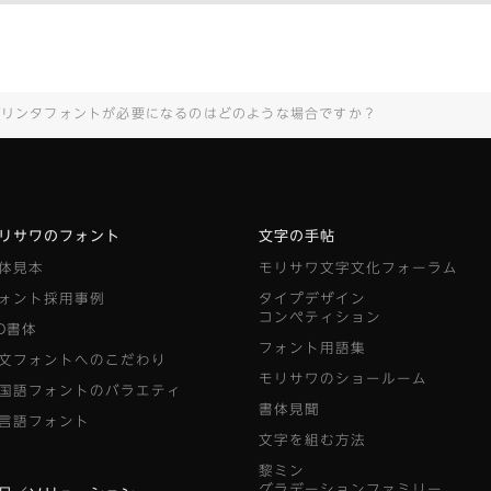
プリンタフォントが必要になるのはどのような場合ですか？
リサワのフォント
文字の手帖
体見本
モリサワ文字文化フォーラム
ォント採用事例
タイプデザイン
コンペティション
D書体
フォント用語集
文フォントへのこだわり
モリサワのショールーム
国語フォントのバラエティ
書体見聞
言語フォント
文字を組む方法
黎ミン
グラデーションファミリー