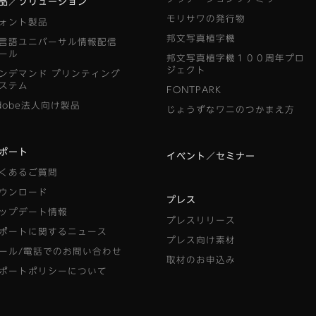
品／ソリューション
モリサワの発行物
ォント製品
邦文写真植字機
言語ユニバーサル情報配信
ール
邦文写真植字機１００周年プロ
ジェクト
ンデマンド
プリンティング
ステム
FONTPARK
dobe法人向け製品
じょうずなワニのつかまえ方
ポート
イベント／セミナー
くあるご質問
ウンロード
プレス
ップデート情報
プレスリリース
ポートに関するニュース
プレス向け素材
ール/電話でのお問い合わせ
取材のお申込み
ポートポリシーについて