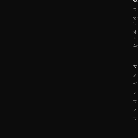
製
フ
多
ツ
オ
シ
A
サ
よ
ダ
ア
サ
メ
サ