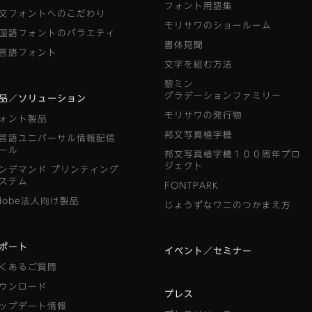
フォント用語集
文フォントへのこだわり
モリサワのショールーム
国語フォントのバラエティ
書体見聞
言語フォント
文字を組む方法
黎ミン
グラデーションファミリー
品／ソリューション
モリサワの発行物
ォント製品
邦文写真植字機
言語ユニバーサル情報配信
ール
邦文写真植字機１００周年プロ
ジェクト
ンデマンド
プリンティング
ステム
FONTPARK
dobe法人向け製品
じょうずなワニのつかまえ方
ポート
イベント／セミナー
くあるご質問
ウンロード
プレス
ップデート情報