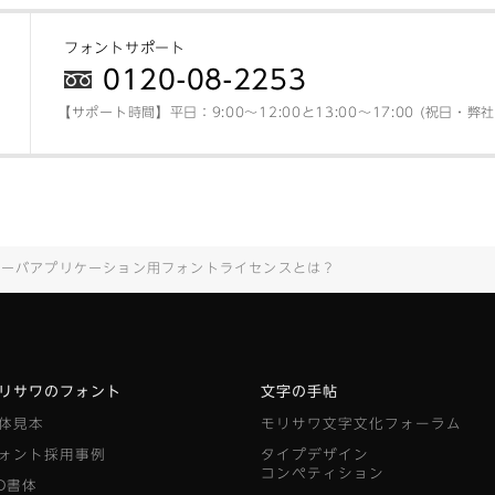
フォントサポート
0120-08-2253
【サポート時間】平日：9:00～12:00と13:00～17:00 (祝日・
サーバアプリケーション用フォントライセンスとは？
リサワのフォント
文字の手帖
体見本
モリサワ文字文化フォーラム
ォント採用事例
タイプデザイン
コンペティション
D書体