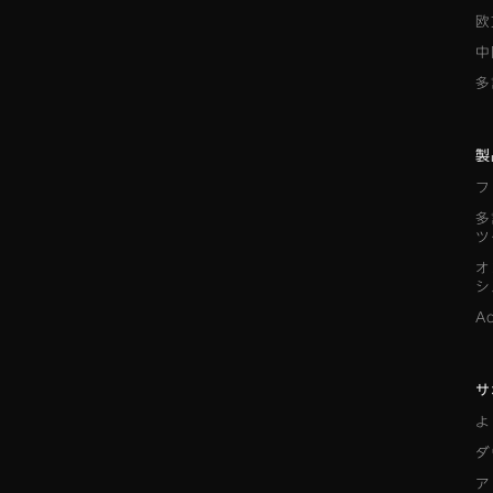
欧
中
多
製
フ
多
ツ
オ
シ
A
サ
よ
ダ
ア